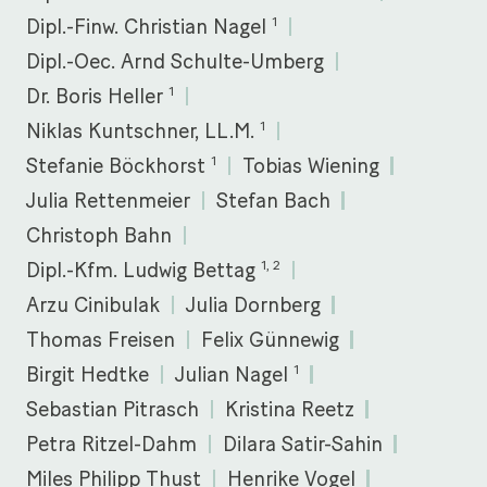
1
Dipl.-Finw. Christian Nagel
Dipl.-Oec. Arnd Schulte-Umberg
1
Dr. Boris Heller
1
Niklas Kuntschner, LL.M.
1
Stefanie Böckhorst
Tobias Wiening
Julia Rettenmeier
Stefan Bach
Christoph Bahn
1, 2
Dipl.-Kfm. Ludwig Bettag
Arzu Cinibulak
Julia Dornberg
Thomas Freisen
Felix Günnewig
1
Birgit Hedtke
Julian Nagel
Sebastian Pitrasch
Kristina Reetz
Petra Ritzel-Dahm
Dilara Satir-Sahin
Miles Philipp Thust
Henrike Vogel