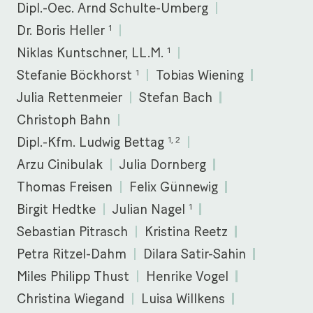
Dipl.-Oec. Arnd Schulte-Umberg
1
Dr. Boris Heller
1
Niklas Kuntschner, LL.M.
1
Stefanie Böckhorst
Tobias Wiening
Julia Rettenmeier
Stefan Bach
Christoph Bahn
1, 2
Dipl.-Kfm. Ludwig Bettag
Arzu Cinibulak
Julia Dornberg
Thomas Freisen
Felix Günnewig
1
Birgit Hedtke
Julian Nagel
Sebastian Pitrasch
Kristina Reetz
Petra Ritzel-Dahm
Dilara Satir-Sahin
Miles Philipp Thust
Henrike Vogel
Christina Wiegand
Luisa Willkens