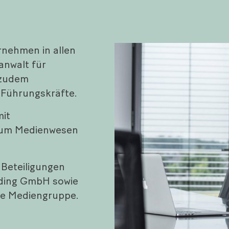
ernehmen in allen
anwalt für
 zudem
 Führungskräfte.
mit
 zum Medienwesen
 Beteiligungen
ding GmbH sowie
nke Mediengruppe.