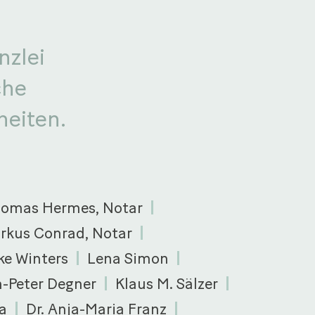
nzlei
che
heiten.
homas Hermes, Notar
rkus Conrad, Notar
ke Winters
Lena Simon
n-Peter Degner
Klaus M. Sälzer
a
Dr. Anja-Maria Franz