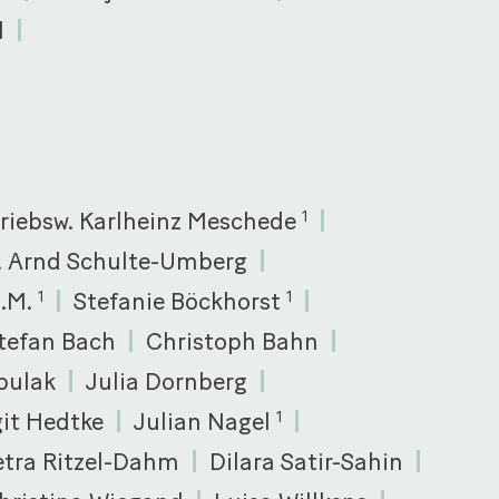
d
triebsw. Karlheinz Meschede
1
c. Arnd Schulte-Umberg
L.M.
Stefanie Böckhorst
1
1
tefan Bach
Christoph Bahn
bulak
Julia Dornberg
git Hedtke
Julian Nagel
1
etra Ritzel-Dahm
Dilara Satir-Sahin