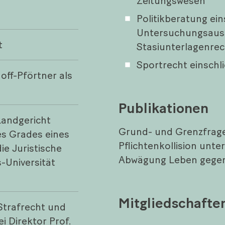
Zeitungswesen
Politikberatung ein
Untersuchungsaus
t
Stasiunterlagenrec
Sportrecht einschli
hoff-Pförtner als
Publikationen
Landgericht
Grund- und Grenzfrage
s Grades eines
Pflichtenkollision unt
ie Juristische
Abwägung Leben gegen 
-Universität
Mitgliedschaft
 Strafrecht und
i Direktor Prof.