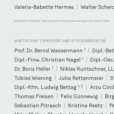
Valeria-Babette Hermes
Walter Schei
Holthoff-Pförtner Wassermann Rechtsanwaltsgesellschaft mbH
WIRTSCHAFTSPRÜFER UND STEUERBERATER
Prof. Dr. Bernd Wassermann
Dipl.-Be
1
Dipl.-Finw. Christian Nagel
Dipl.-Oe
1
Dr. Boris Heller
Niklas Kuntschner, L
1
Tobias Wiening
Julia Rettenmeier
S
Dipl.-Kfm. Ludwig Bettag
Arzu Cini
1, 2
Thomas Freisen
Felix Günnewig
Bir
Sebastian Pitrasch
Kristina Reetz
P