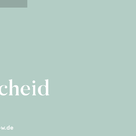
cheid
-w.de