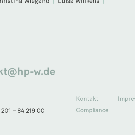
hristina Wiegand
Luisa Willkens
kt@hp-w.de
Kontakt
Impr
Compliance
 201 – 84 219 00