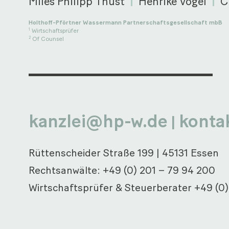
Miles Philipp Thust
Henrike Vogel
C
Holthoff-Pförtner Wassermann Partnerschaftsgesellschaft mbB
Wirtschaftsprüfer
1
Of Counsel
2
kanzlei@hp-w.de
konta
|
Rüttenscheider Straße 199
|
45131 Essen
Rechtsanwälte:
+49 (0) 201 – 79 94 200
Wirtschaftsprüfer & Steuerberater
+49 (0)