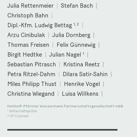
Julia Rettenmeier
Stefan Bach
Christoph Bahn
1, 2
Dipl.-Kfm. Ludwig Bettag
Arzu Cinibulak
Julia Dornberg
Thomas Freisen
Felix Günnewig
1
Birgit Hedtke
Julian Nagel
Sebastian Pitrasch
Kristina Reetz
Petra Ritzel-Dahm
Dilara Satir-Sahin
Miles Philipp Thust
Henrike Vogel
Christina Wiegand
Luisa Willkens
Holthoff-Pförtner Wassermann Partnerschaftsgesellschaft mbB
Wirtschaftsprüfer
1
Of Counsel
2