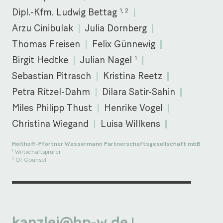
1, 2
Dipl.-Kfm. Ludwig Bettag
Arzu Cinibulak
Julia Dornberg
Thomas Freisen
Felix Günnewig
1
Birgit Hedtke
Julian Nagel
Sebastian Pitrasch
Kristina Reetz
Petra Ritzel-Dahm
Dilara Satir-Sahin
Miles Philipp Thust
Henrike Vogel
Christina Wiegand
Luisa Willkens
Holthoff-Pförtner Wassermann Partnerschaftsgesellschaft mbB
Wirtschaftsprüfer
1
Of Counsel
2
kanzlei@hp-w.de
|