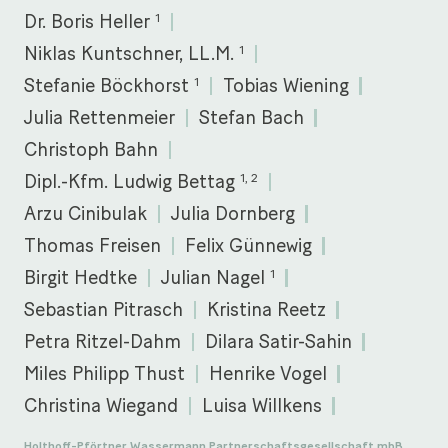
1
Dr. Boris Heller
1
Niklas Kuntschner, LL.M.
1
Stefanie Böckhorst
Tobias Wiening
Julia Rettenmeier
Stefan Bach
Christoph Bahn
1, 2
Dipl.-Kfm. Ludwig Bettag
Arzu Cinibulak
Julia Dornberg
Thomas Freisen
Felix Günnewig
1
Birgit Hedtke
Julian Nagel
Sebastian Pitrasch
Kristina Reetz
Petra Ritzel-Dahm
Dilara Satir-Sahin
Miles Philipp Thust
Henrike Vogel
Christina Wiegand
Luisa Willkens
Holthoff-Pförtner Wassermann Partnerschaftsgesellschaft mbB