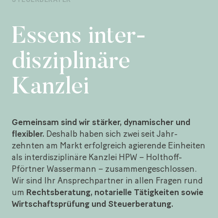
Essens inter­
d
isziplinäre
Kanzlei
Gemeinsam sind wir stärker, dynamischer und
flexibler.
Deshalb haben sich zwei seit Jahr­
zehnten am Markt erfolg­reich agierende Ein­heiten
als inter­disziplinäre Kanzlei HPW – Holthoff-
Pförtner Wassermann – zusammen­ge­schlossen.
Wir sind Ihr Ansprech­partner in allen Fragen rund
um
Rechts­­beratung, notarielle Tätigkeiten sowie
Wirt­schafts­prüfung und Steuerberatung.