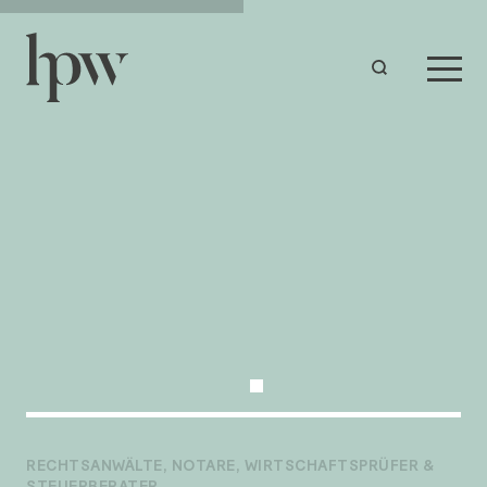
RECHTSANWÄLTE, NOTARE, WIRTSCHAFTSPRÜFER &
STEUERBERATER