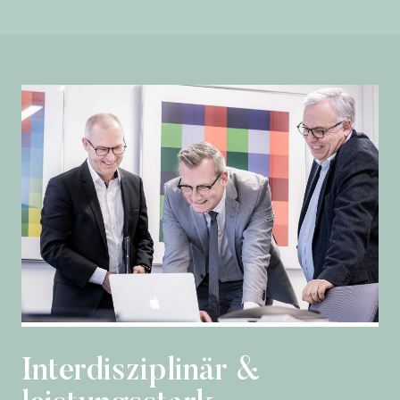
Interdisziplinär
&