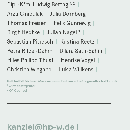
1, 2
Dipl.-Kfm. Ludwig Bettag
Arzu Cinibulak
Julia Dornberg
Thomas Freisen
Felix Günnewig
1
Birgit Hedtke
Julian Nagel
Sebastian Pitrasch
Kristina Reetz
Petra Ritzel-Dahm
Dilara Satir-Sahin
Miles Philipp Thust
Henrike Vogel
Christina Wiegand
Luisa Willkens
Holthoff-Pförtner Wassermann Partnerschaftsgesellschaft mbB
Wirtschaftsprüfer
1
Of Counsel
2
kanzlei@hp-w.de
|