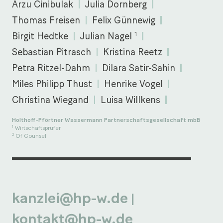
Arzu Cinibulak
Julia Dornberg
Thomas Freisen
Felix Günnewig
1
Birgit Hedtke
Julian Nagel
Sebastian Pitrasch
Kristina Reetz
Petra Ritzel-Dahm
Dilara Satir-Sahin
Miles Philipp Thust
Henrike Vogel
Christina Wiegand
Luisa Willkens
Holthoff-Pförtner Wassermann Partnerschaftsgesellschaft mbB
Wirtschaftsprüfer
1
Of Counsel
2
kanzlei@hp-w.de
|
kontakt@hp-w.de