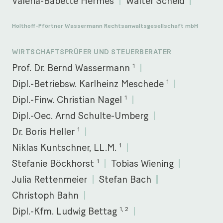
Valeria-Babette Hermes
Walter Scheid
Holthoff-Pförtner Wassermann Rechtsanwaltsgesellschaft mbH
WIRTSCHAFTSPRÜFER UND STEUERBERATER
1
Prof. Dr. Bernd Wassermann
1
Dipl.-Betriebsw. Karlheinz Meschede
1
Dipl.-Finw. Christian Nagel
Dipl.-Oec. Arnd Schulte-Umberg
1
Dr. Boris Heller
1
Niklas Kuntschner, LL.M.
1
Stefanie Böckhorst
Tobias Wiening
Julia Rettenmeier
Stefan Bach
Christoph Bahn
1, 2
Dipl.-Kfm. Ludwig Bettag