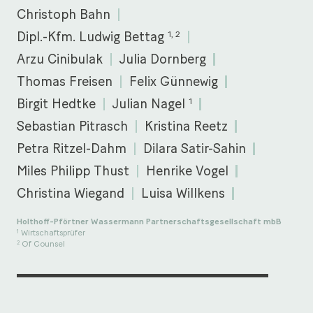
Christoph Bahn
1, 2
Dipl.-Kfm. Ludwig Bettag
Arzu Cinibulak
Julia Dornberg
Thomas Freisen
Felix Günnewig
1
Birgit Hedtke
Julian Nagel
Sebastian Pitrasch
Kristina Reetz
Petra Ritzel-Dahm
Dilara Satir-Sahin
Miles Philipp Thust
Henrike Vogel
Christina Wiegand
Luisa Willkens
Holthoff-Pförtner Wassermann Partnerschaftsgesellschaft mbB
Wirtschaftsprüfer
1
Of Counsel
2