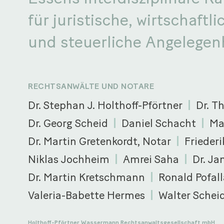
für juristische, wirtschaftli
und steuerliche Angelegen
RECHTSANWÄLTE UND NOTARE
Dr. Stephan J. Holthoff-Pförtner
Dr. T
Dr. Georg Scheid
Daniel Schacht
Ma
Dr. Martin Gretenkordt, Notar
Friederi
Niklas Jochheim
Amrei Saha
Dr. Ja
Dr. Martin Kretschmann
Ronald Pofall
Valeria-Babette Hermes
Walter Schei
Holthoff-Pförtner Wassermann Rechtsanwaltsgesellschaft mbH