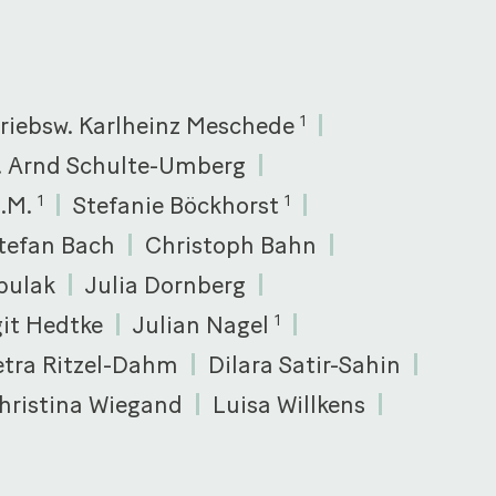
triebsw. Karlheinz Meschede
1
c. Arnd Schulte-Umberg
L.M.
Stefanie Böckhorst
1
1
tefan Bach
Christoph Bahn
bulak
Julia Dornberg
git Hedtke
Julian Nagel
1
etra Ritzel-Dahm
Dilara Satir-Sahin
hristina Wiegand
Luisa Willkens