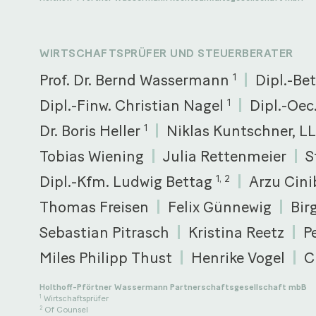
WIRTSCHAFTSPRÜFER UND STEUERBERATER
Prof. Dr. Bernd Wassermann
Dipl.-Be
1
Dipl.-Finw. Christian Nagel
Dipl.-Oe
1
Dr. Boris Heller
Niklas Kuntschner, L
1
Tobias Wiening
Julia Rettenmeier
S
Dipl.-Kfm. Ludwig Bettag
Arzu Cini
1, 2
Thomas Freisen
Felix Günnewig
Bir
Sebastian Pitrasch
Kristina Reetz
P
Miles Philipp Thust
Henrike Vogel
C
Holthoff-Pförtner Wassermann Partnerschaftsgesellschaft mbB
Wirtschaftsprüfer
1
Of Counsel
2