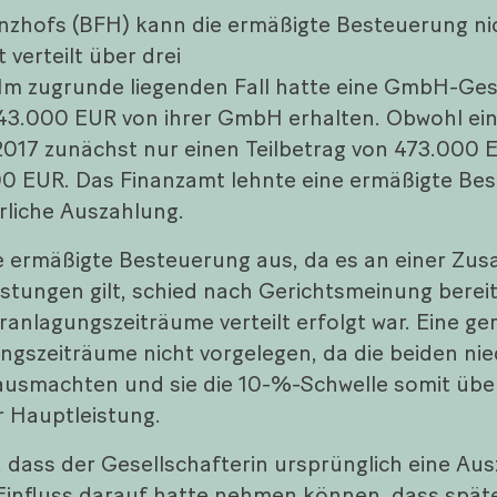
nzhofs (BFH) kann die ermäßigte Besteuerung ni
 verteilt über drei
Im zugrunde liegenden Fall hatte eine GmbH-Gesel
 543.000 EUR von ihrer GmbH erhalten. Obwohl ei
 2017 zunächst nur einen Teilbetrag von 473.000
0 EUR. Das Finanzamt lehnte eine ermäßigte Bes
rliche Auszahlung.
e ermäßigte Besteuerung aus, da es an einer Zu
eistungen gilt, schied nach Gerichtsmeinung berei
ranlagungszeiträume verteilt erfolgt war. Eine ger
ngszeiträume nicht vorgelegen, da die beiden ni
ausmachten und sie die 10-%-Schwelle somit über
r Hauptleistung.
, dass der Gesellschafterin ursprünglich eine Au
Einfluss darauf hatte nehmen können, dass späte