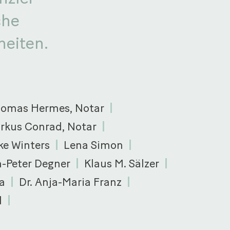
che
heiten.
homas Hermes, Notar
rkus Conrad, Notar
ke Winters
Lena Simon
n-Peter Degner
Klaus M. Sälzer
a
Dr. Anja-Maria Franz
d