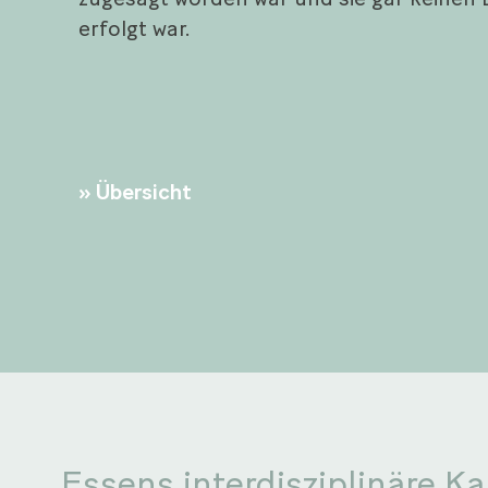
erfolgt war.
Übersicht
Essens interdisziplinäre Ka