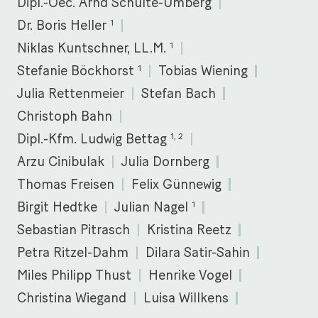
Dipl.-Oec. Arnd Schulte-Umberg
1
Dr. Boris Heller
1
Niklas Kuntschner, LL.M.
1
Stefanie Böckhorst
Tobias Wiening
Julia Rettenmeier
Stefan Bach
Christoph Bahn
1, 2
Dipl.-Kfm. Ludwig Bettag
Arzu Cinibulak
Julia Dornberg
Thomas Freisen
Felix Günnewig
1
Birgit Hedtke
Julian Nagel
Sebastian Pitrasch
Kristina Reetz
Petra Ritzel-Dahm
Dilara Satir-Sahin
Miles Philipp Thust
Henrike Vogel
Christina Wiegand
Luisa Willkens