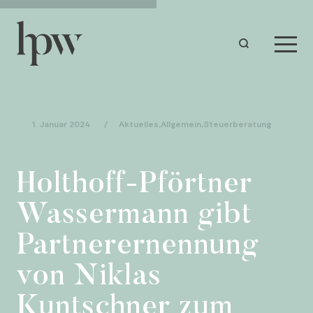
1. Januar 2024
/
Aktuelles
,
Allgemein
,
Steuerberatung
Holthoff-Pförtner
Wassermann gibt
Partnerernennung
von Niklas
Kuntschner zum