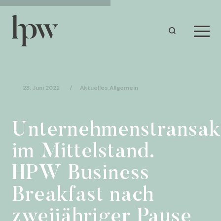
23. Juni 2022
/
Aktuelles
,
Allgemein
Unternehmenstransak
im Mittelstand.
HPW Business
Breakfast nach
zweijähriger Pause