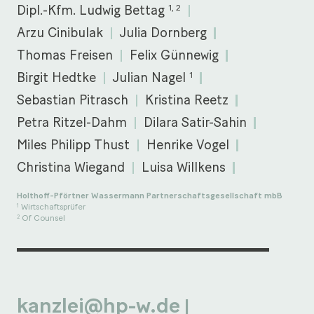
1, 2
Dipl.-Kfm. Ludwig Bettag
Arzu Cinibulak
Julia Dornberg
Thomas Freisen
Felix Günnewig
1
Birgit Hedtke
Julian Nagel
Sebastian Pitrasch
Kristina Reetz
Petra Ritzel-Dahm
Dilara Satir-Sahin
Miles Philipp Thust
Henrike Vogel
Christina Wiegand
Luisa Willkens
Holthoff-Pförtner Wassermann Partnerschaftsgesellschaft mbB
Wirtschaftsprüfer
1
Of Counsel
2
kanzlei@hp-w.de
|