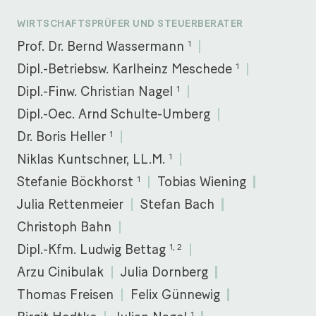
WIRTSCHAFTSPRÜFER UND STEUERBERATER
1
Prof. Dr. Bernd Wassermann
1
Dipl.-Betriebsw. Karlheinz Meschede
1
Dipl.-Finw. Christian Nagel
Dipl.-Oec. Arnd Schulte-Umberg
1
Dr. Boris Heller
1
Niklas Kuntschner, LL.M.
1
Stefanie Böckhorst
Tobias Wiening
Julia Rettenmeier
Stefan Bach
Christoph Bahn
1, 2
Dipl.-Kfm. Ludwig Bettag
Arzu Cinibulak
Julia Dornberg
Thomas Freisen
Felix Günnewig
1