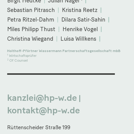
Birgit Hedtke
Julian Nagel
Sebastian Pitrasch
Kristina Reetz
Petra Ritzel-Dahm
Dilara Satir-Sahin
Miles Philipp Thust
Henrike Vogel
Christina Wiegand
Luisa Willkens
Holthoff-Pförtner Wassermann Partnerschaftsgesellschaft mbB
Wirtschaftsprüfer
1
Of Counsel
2
kanzlei@hp-w.de
|
kontakt@hp-w.de
Rüttenscheider Straße 199