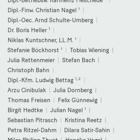
Dipl.-Betriebsw. Karlheinz Meschede
1
Dipl.-Finw. Christian Nagel
Dipl.-Oec. Arnd Schulte-Umberg
1
Dr. Boris Heller
1
Niklas Kuntschner, LL.M.
1
Stefanie Böckhorst
Tobias Wiening
Julia Rettenmeier
Stefan Bach
Christoph Bahn
1, 2
Dipl.-Kfm. Ludwig Bettag
Arzu Cinibulak
Julia Dornberg
Thomas Freisen
Felix Günnewig
1
Birgit Hedtke
Julian Nagel
Sebastian Pitrasch
Kristina Reetz
Petra Ritzel-Dahm
Dilara Satir-Sahin