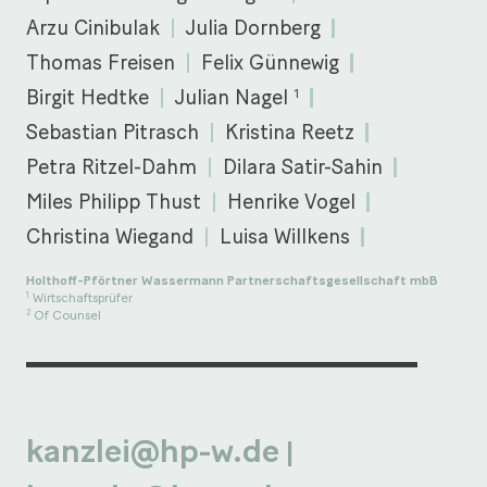
Arzu Cinibulak
Julia Dornberg
Thomas Freisen
Felix Günnewig
1
Birgit Hedtke
Julian Nagel
Sebastian Pitrasch
Kristina Reetz
Petra Ritzel-Dahm
Dilara Satir-Sahin
Miles Philipp Thust
Henrike Vogel
Christina Wiegand
Luisa Willkens
Holthoff-Pförtner Wassermann Partnerschaftsgesellschaft mbB
Wirtschaftsprüfer
1
Of Counsel
2
kanzlei@hp-w.de
|