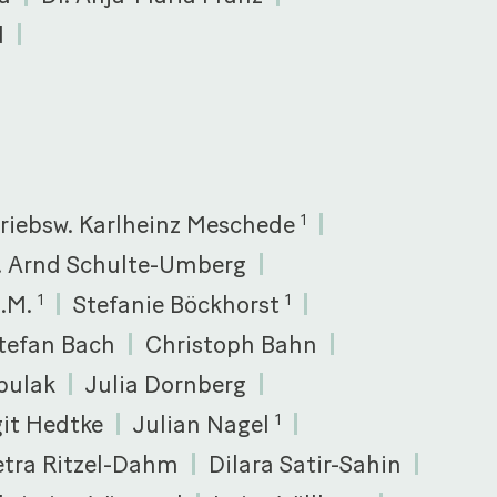
d
triebsw. Karlheinz Meschede
1
c. Arnd Schulte-Umberg
L.M.
Stefanie Böckhorst
1
1
tefan Bach
Christoph Bahn
bulak
Julia Dornberg
git Hedtke
Julian Nagel
1
etra Ritzel-Dahm
Dilara Satir-Sahin