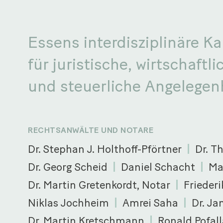
Essens interdisziplinäre Ka
für juristische, wirtschaftli
und steuerliche Angelegen
RECHTSANWÄLTE UND NOTARE
Dr. Stephan J. Holthoff-Pförtner
Dr. T
Dr. Georg Scheid
Daniel Schacht
Ma
Dr. Martin Gretenkordt, Notar
Friederi
Niklas Jochheim
Amrei Saha
Dr. Ja
Dr. Martin Kretschmann
Ronald Pofall