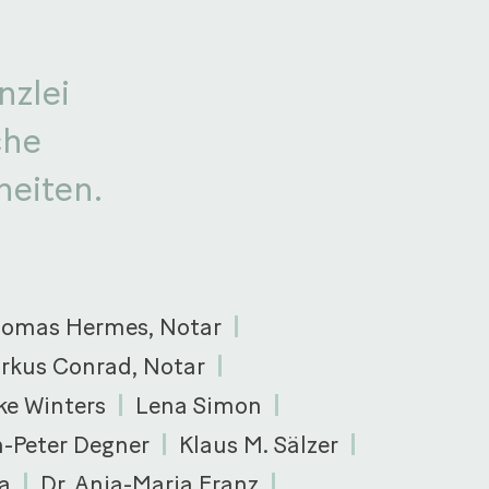
nzlei
che
heiten.
homas Hermes, Notar
rkus Conrad, Notar
ke Winters
Lena Simon
n-Peter Degner
Klaus M. Sälzer
a
Dr. Anja-Maria Franz