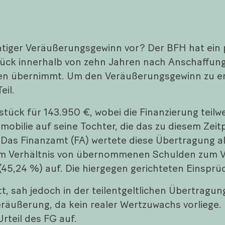
ichtiger Veräußerungsgewinn vor? Der BFH hat ein
tück innerhalb von zehn Jahren nach Anschaffun
n übernimmt. Um den Veräußerungsgewinn zu ermit
eil.
tück für 143.950 €, wobei die Finanzierung teil
mmobilie auf seine Tochter, die das zu diesem Zei
Das Finanzamt (FA) wertete diese Übertragung a
m Verhältnis von übernommenen Schulden zum Ver
(45,24 %) auf. Die hiergegen gerichteten Einsprüc
tt, sah jedoch in der teilentgeltlichen Übertragu
äußerung, da kein realer Wertzuwachs vorliege. 
rteil des FG auf.