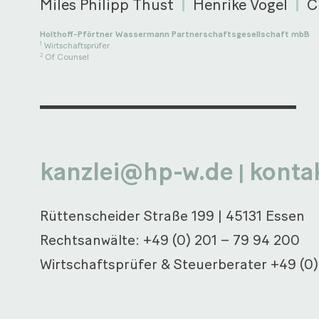
Miles Philipp Thust
Henrike Vogel
C
Holthoff-Pförtner Wassermann Partnerschaftsgesellschaft mbB
Wirtschaftsprüfer
1
Of Counsel
2
kanzlei@hp-w.de
konta
|
Rüttenscheider Straße 199
|
45131 Essen
Rechtsanwälte:
+49 (0) 201 – 79 94 200
Wirtschaftsprüfer & Steuerberater
+49 (0)