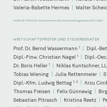
Valeria-Babette Hermes
Walter Schei
Holthoff-Pförtner Wassermann Rechtsanwaltsgesellschaft mbH
WIRTSCHAFTSPRÜFER UND STEUERBERATER
Prof. Dr. Bernd Wassermann
Dipl.-Be
1
Dipl.-Finw. Christian Nagel
Dipl.-Oe
1
Dr. Boris Heller
Niklas Kuntschner, L
1
Tobias Wiening
Julia Rettenmeier
S
Dipl.-Kfm. Ludwig Bettag
Arzu Cini
1, 2
Thomas Freisen
Felix Günnewig
Bir
Sebastian Pitrasch
Kristina Reetz
P