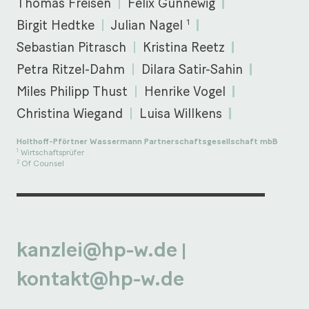
Thomas Freisen
Felix Günnewig
1
Birgit Hedtke
Julian Nagel
Sebastian Pitrasch
Kristina Reetz
Petra Ritzel-Dahm
Dilara Satir-Sahin
Miles Philipp Thust
Henrike Vogel
Christina Wiegand
Luisa Willkens
Holthoff-Pförtner Wassermann Partnerschaftsgesellschaft mbB
Wirtschaftsprüfer
1
Of Counsel
2
kanzlei@hp-w.de
|
kontakt@hp-w.de