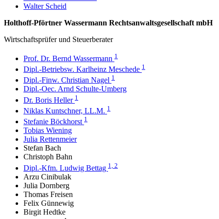
Walter Scheid
Holthoff-Pförtner Wassermann Rechtsanwaltsgesellschaft mbH
Wirtschaftsprüfer und Steuerberater
1
Prof. Dr. Bernd Wassermann
1
Dipl.-Betriebsw. Karlheinz Meschede
1
Dipl.-Finw. Christian Nagel
Dipl.-Oec. Arnd Schulte-Umberg
1
Dr. Boris Heller
1
Niklas Kuntschner, LL.M.
1
Stefanie Böckhorst
Tobias Wiening
Julia Rettenmeier
Stefan Bach
Christoph Bahn
1, 2
Dipl.-Kfm. Ludwig Bettag
Arzu Cinibulak
Julia Dornberg
Thomas Freisen
Felix Günnewig
Birgit Hedtke