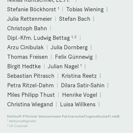
1
Stefanie Böckhorst
Tobias Wiening
Julia Rettenmeier
Stefan Bach
Christoph Bahn
1, 2
Dipl.-Kfm. Ludwig Bettag
Arzu Cinibulak
Julia Dornberg
Thomas Freisen
Felix Günnewig
1
Birgit Hedtke
Julian Nagel
Sebastian Pitrasch
Kristina Reetz
Petra Ritzel-Dahm
Dilara Satir-Sahin
Miles Philipp Thust
Henrike Vogel
Christina Wiegand
Luisa Willkens
Holthoff-Pförtner Wassermann Partnerschaftsgesellschaft mbB
Wirtschaftsprüfer
1
Of Counsel
2