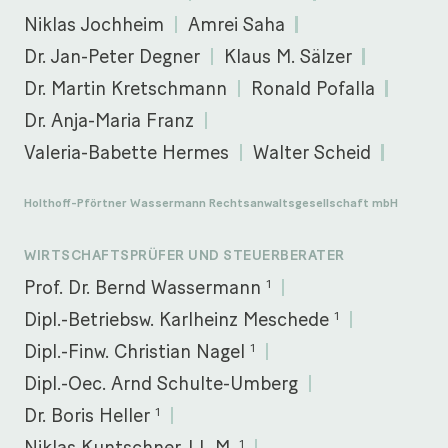
Niklas Jochheim
Amrei Saha
Dr. Jan-Peter Degner
Klaus M. Sälzer
Dr. Martin Kretschmann
Ronald Pofalla
Dr. Anja-Maria Franz
Valeria-Babette Hermes
Walter Scheid
Holthoff-Pförtner Wassermann Rechtsanwaltsgesellschaft mbH
WIRTSCHAFTSPRÜFER UND STEUERBERATER
1
Prof. Dr. Bernd Wassermann
1
Dipl.-Betriebsw. Karlheinz Meschede
1
Dipl.-Finw. Christian Nagel
Dipl.-Oec. Arnd Schulte-Umberg
1
Dr. Boris Heller
1
Niklas Kuntschner, LL.M.