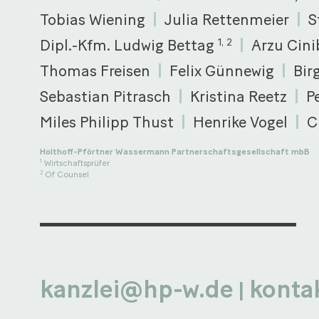
Tobias Wiening
Julia Rettenmeier
S
Dipl.-Kfm. Ludwig Bettag
Arzu Cini
1, 2
Thomas Freisen
Felix Günnewig
Bir
Sebastian Pitrasch
Kristina Reetz
P
Miles Philipp Thust
Henrike Vogel
C
Holthoff-Pförtner Wassermann Partnerschaftsgesellschaft mbB
Wirtschaftsprüfer
1
Of Counsel
2
kanzlei@hp-w.de
konta
|