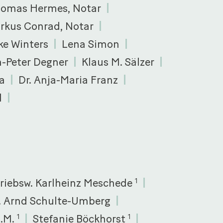
homas Hermes, Notar
rkus Conrad, Notar
ke Winters
Lena Simon
n-Peter Degner
Klaus M. Sälzer
a
Dr. Anja-Maria Franz
d
triebsw. Karlheinz Meschede
1
c. Arnd Schulte-Umberg
L.M.
Stefanie Böckhorst
1
1