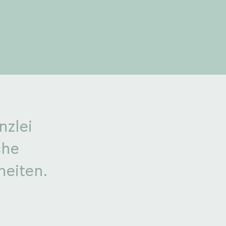
nzlei
che
heiten.