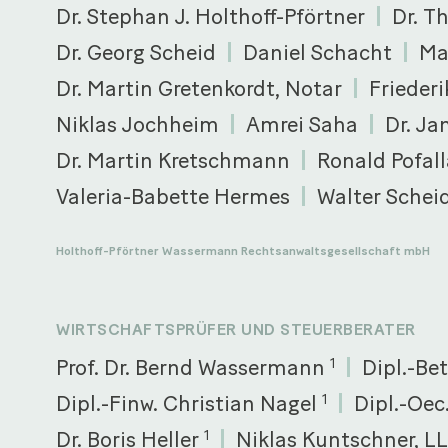
Dr. Stephan J. Holthoff-Pförtner
Dr. T
Dr. Georg Scheid
Daniel Schacht
Ma
Dr. Martin Gretenkordt, Notar
Friederi
Niklas Jochheim
Amrei Saha
Dr. Ja
Dr. Martin Kretschmann
Ronald Pofall
Valeria-Babette Hermes
Walter Schei
Holthoff-Pförtner Wassermann Rechtsanwaltsgesellschaft mbH
WIRTSCHAFTSPRÜFER UND STEUERBERATER
Prof. Dr. Bernd Wassermann
Dipl.-Be
1
Dipl.-Finw. Christian Nagel
Dipl.-Oe
1
Dr. Boris Heller
Niklas Kuntschner, L
1