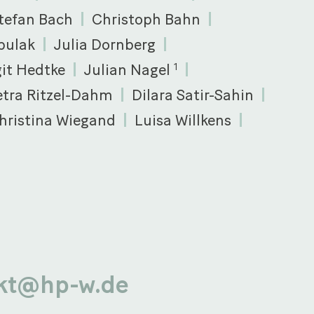
tefan Bach
Christoph Bahn
bulak
Julia Dornberg
git Hedtke
Julian Nagel
1
etra Ritzel-Dahm
Dilara Satir-Sahin
hristina Wiegand
Luisa Willkens
kt@hp-w.de