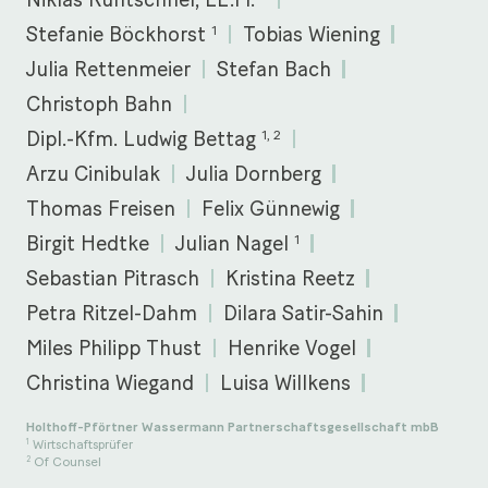
1
Stefanie Böckhorst
Tobias Wiening
Julia Rettenmeier
Stefan Bach
Christoph Bahn
1, 2
Dipl.-Kfm. Ludwig Bettag
Arzu Cinibulak
Julia Dornberg
Thomas Freisen
Felix Günnewig
1
Birgit Hedtke
Julian Nagel
Sebastian Pitrasch
Kristina Reetz
Petra Ritzel-Dahm
Dilara Satir-Sahin
Miles Philipp Thust
Henrike Vogel
Christina Wiegand
Luisa Willkens
Holthoff-Pförtner Wassermann Partnerschaftsgesellschaft mbB
Wirtschaftsprüfer
1
Of Counsel
2