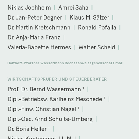
Niklas Jochheim
Amrei Saha
Dr. Jan-Peter Degner
Klaus M. Sälzer
Dr. Martin Kretschmann
Ronald Pofalla
Dr. Anja-Maria Franz
Valeria-Babette Hermes
Walter Scheid
Holthoff-Pförtner Wassermann Rechtsanwaltsgesellschaft mbH
WIRTSCHAFTSPRÜFER UND STEUERBERATER
1
Prof. Dr. Bernd Wassermann
1
Dipl.-Betriebsw. Karlheinz Meschede
1
Dipl.-Finw. Christian Nagel
Dipl.-Oec. Arnd Schulte-Umberg
1
Dr. Boris Heller
1
Niklas Kuntschner, LL.M.