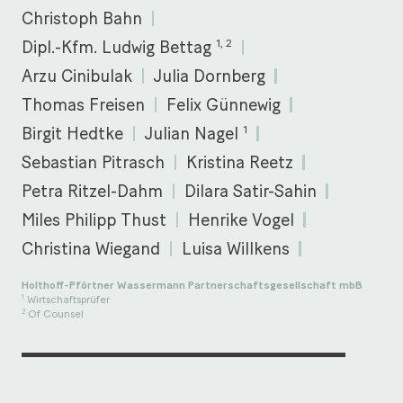
Christoph Bahn
1, 2
Dipl.-Kfm. Ludwig Bettag
Arzu Cinibulak
Julia Dornberg
Thomas Freisen
Felix Günnewig
1
Birgit Hedtke
Julian Nagel
Sebastian Pitrasch
Kristina Reetz
Petra Ritzel-Dahm
Dilara Satir-Sahin
Miles Philipp Thust
Henrike Vogel
Christina Wiegand
Luisa Willkens
Holthoff-Pförtner Wassermann Partnerschaftsgesellschaft mbB
Wirtschaftsprüfer
1
Of Counsel
2