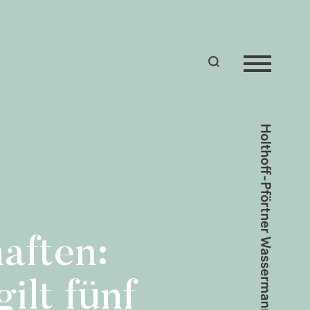
aften:
lt fünf