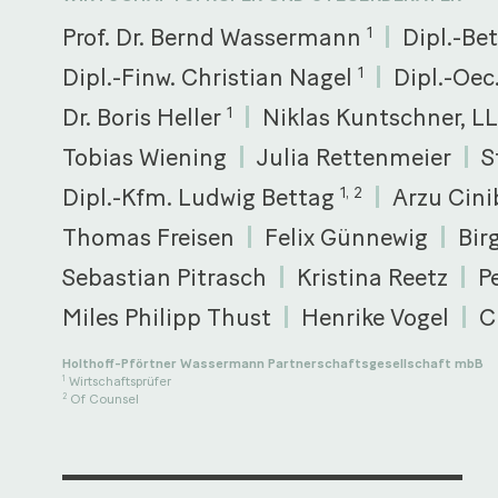
Prof. Dr. Bernd Wassermann
Dipl.-Be
1
Dipl.-Finw. Christian Nagel
Dipl.-Oe
1
Dr. Boris Heller
Niklas Kuntschner, L
1
Tobias Wiening
Julia Rettenmeier
S
Dipl.-Kfm. Ludwig Bettag
Arzu Cini
1, 2
Thomas Freisen
Felix Günnewig
Bir
Sebastian Pitrasch
Kristina Reetz
P
Miles Philipp Thust
Henrike Vogel
C
Holthoff-Pförtner Wassermann Partnerschaftsgesellschaft mbB
Wirtschaftsprüfer
1
Of Counsel
2