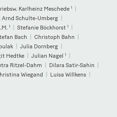
triebsw. Karlheinz Meschede
1
c. Arnd Schulte-Umberg
L.M.
Stefanie Böckhorst
1
1
tefan Bach
Christoph Bahn
bulak
Julia Dornberg
git Hedtke
Julian Nagel
1
etra Ritzel-Dahm
Dilara Satir-Sahin
hristina Wiegand
Luisa Willkens