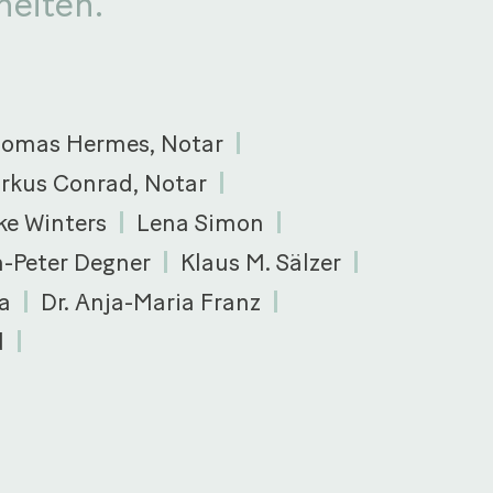
heiten.
homas Hermes, Notar
rkus Conrad, Notar
ke Winters
Lena Simon
n-Peter Degner
Klaus M. Sälzer
a
Dr. Anja-Maria Franz
d