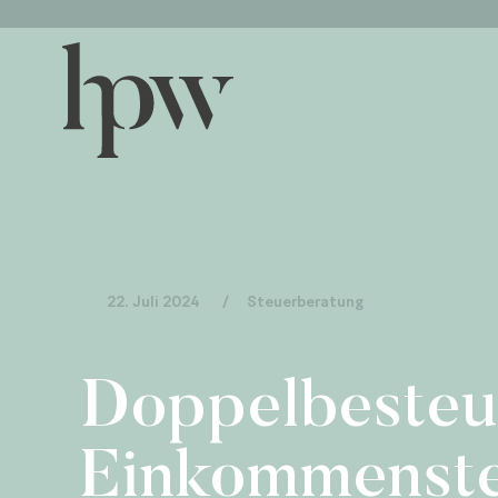
22. Juli 2024
/
Steuerberatung
Doppelbesteue
Einkommenste