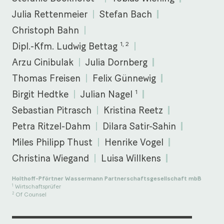
Julia Rettenmeier
Stefan Bach
Christoph Bahn
1, 2
Dipl.-Kfm. Ludwig Bettag
Arzu Cinibulak
Julia Dornberg
Thomas Freisen
Felix Günnewig
1
Birgit Hedtke
Julian Nagel
Sebastian Pitrasch
Kristina Reetz
Petra Ritzel-Dahm
Dilara Satir-Sahin
Miles Philipp Thust
Henrike Vogel
Christina Wiegand
Luisa Willkens
Holthoff-Pförtner Wassermann Partnerschaftsgesellschaft mbB
Wirtschaftsprüfer
1
Of Counsel
2