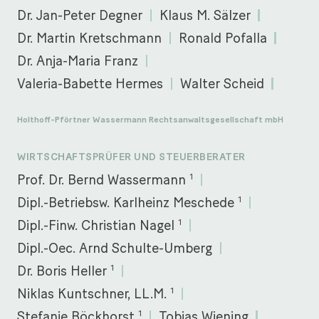
Dr. Jan-Peter Degner
Klaus M. Sälzer
Dr. Martin Kretschmann
Ronald Pofalla
Dr. Anja-Maria Franz
Valeria-Babette Hermes
Walter Scheid
Holthoff-Pförtner Wassermann Rechtsanwaltsgesellschaft mbH
WIRTSCHAFTSPRÜFER UND STEUERBERATER
1
Prof. Dr. Bernd Wassermann
1
Dipl.-Betriebsw. Karlheinz Meschede
1
Dipl.-Finw. Christian Nagel
Dipl.-Oec. Arnd Schulte-Umberg
1
Dr. Boris Heller
1
Niklas Kuntschner, LL.M.
1
Stefanie Böckhorst
Tobias Wiening