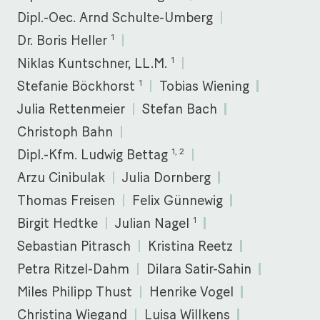
Dipl.-Oec. Arnd Schulte-Umberg
1
Dr. Boris Heller
1
Niklas Kuntschner, LL.M.
1
Stefanie Böckhorst
Tobias Wiening
Julia Rettenmeier
Stefan Bach
Christoph Bahn
1, 2
Dipl.-Kfm. Ludwig Bettag
Arzu Cinibulak
Julia Dornberg
Thomas Freisen
Felix Günnewig
1
Birgit Hedtke
Julian Nagel
Sebastian Pitrasch
Kristina Reetz
Petra Ritzel-Dahm
Dilara Satir-Sahin
Miles Philipp Thust
Henrike Vogel
Christina Wiegand
Luisa Willkens