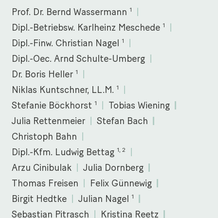
1
Prof. Dr. Bernd Wassermann
1
Dipl.-Betriebsw. Karlheinz Meschede
1
Dipl.-Finw. Christian Nagel
Dipl.-Oec. Arnd Schulte-Umberg
1
Dr. Boris Heller
1
Niklas Kuntschner, LL.M.
1
Stefanie Böckhorst
Tobias Wiening
Julia Rettenmeier
Stefan Bach
Christoph Bahn
1, 2
Dipl.-Kfm. Ludwig Bettag
Arzu Cinibulak
Julia Dornberg
Thomas Freisen
Felix Günnewig
1
Birgit Hedtke
Julian Nagel
Sebastian Pitrasch
Kristina Reetz